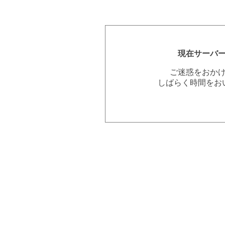
現在サーバ
ご迷惑をおか
しばらく時間をお