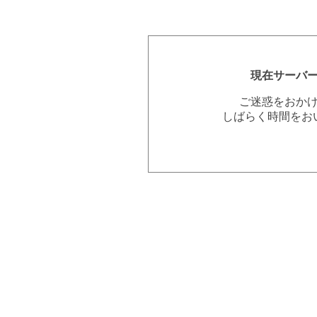
現在サーバ
ご迷惑をおか
しばらく時間をお