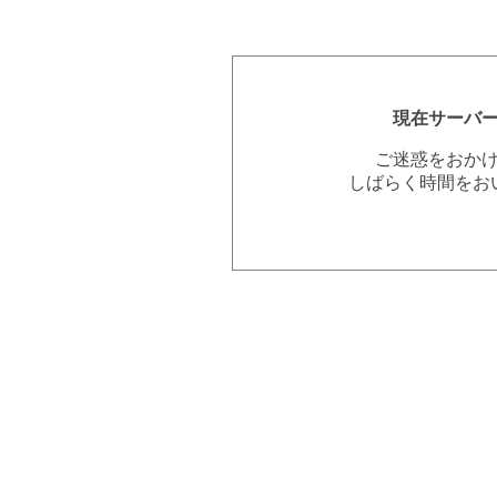
現在サーバ
ご迷惑をおか
しばらく時間をお