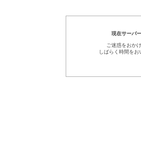
現在サーバ
ご迷惑をおか
しばらく時間をお