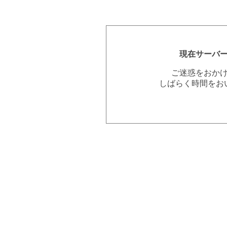
現在サーバ
ご迷惑をおか
しばらく時間をお