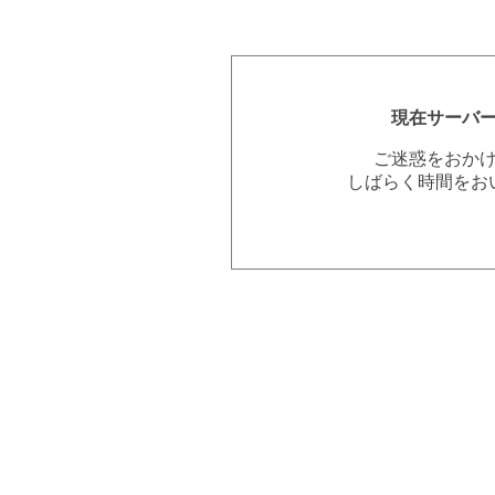
現在サーバ
ご迷惑をおか
しばらく時間をお