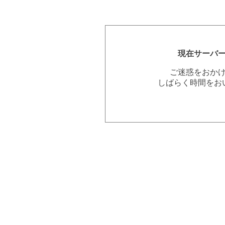
現在サーバ
ご迷惑をおか
しばらく時間をお