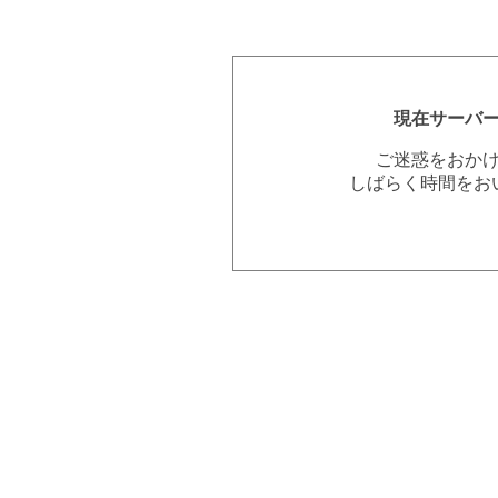
現在サーバ
ご迷惑をおか
しばらく時間をお