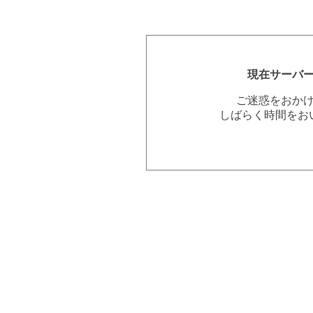
現在サーバ
ご迷惑をおか
しばらく時間をお