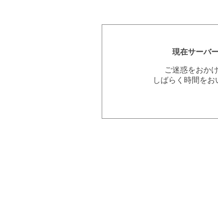
現在サーバ
ご迷惑をおか
しばらく時間をお