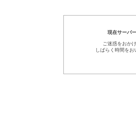
現在サーバ
ご迷惑をおか
しばらく時間をお