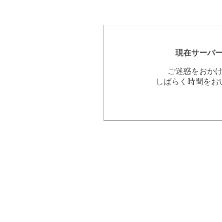
現在サーバ
ご迷惑をおか
しばらく時間をお