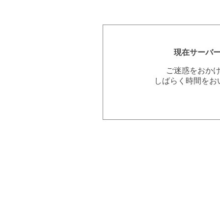
現在サーバ
ご迷惑をおか
しばらく時間をお