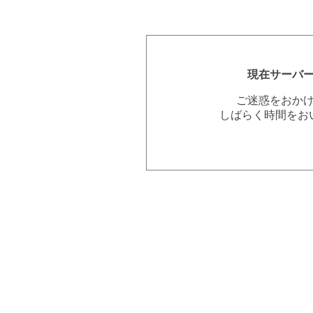
現在サーバ
ご迷惑をおか
しばらく時間をお