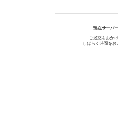
現在サーバ
ご迷惑をおか
しばらく時間をお