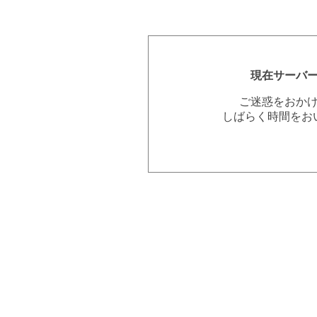
現在サーバ
ご迷惑をおか
しばらく時間をお