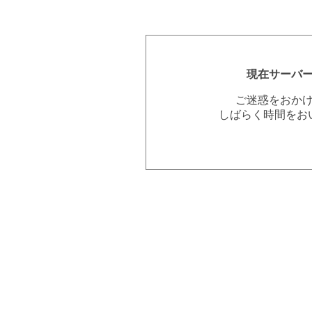
現在サーバ
ご迷惑をおか
しばらく時間をお