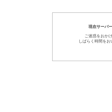
現在サーバ
ご迷惑をおか
しばらく時間をお