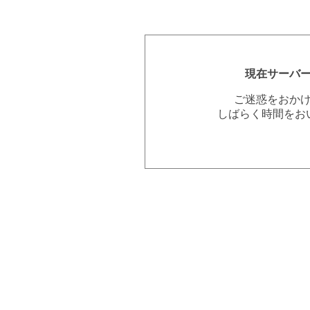
現在サーバ
ご迷惑をおか
しばらく時間をお