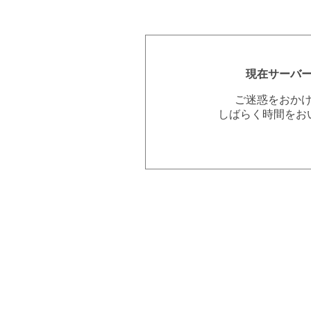
現在サーバ
ご迷惑をおか
しばらく時間をお