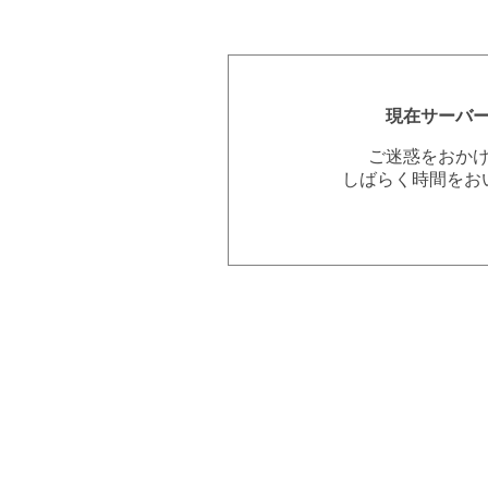
現在サーバ
ご迷惑をおか
しばらく時間をお