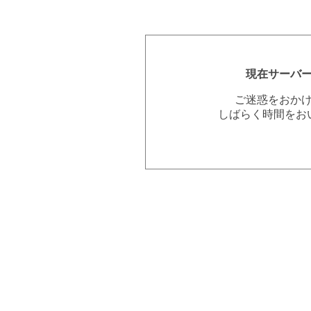
現在サーバ
ご迷惑をおか
しばらく時間をお