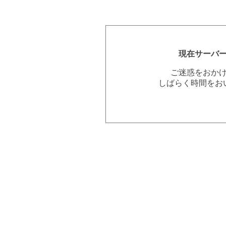
現在サーバ
ご迷惑をおか
しばらく時間をお