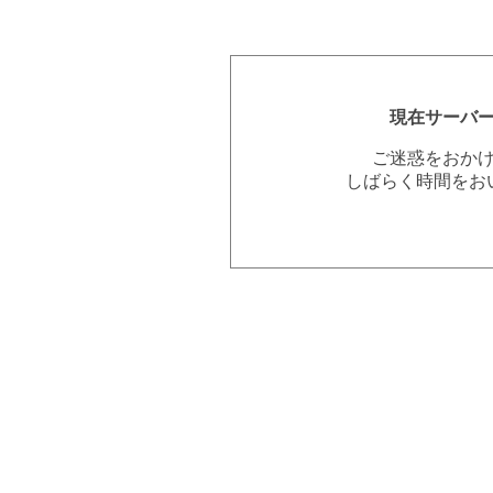
現在サーバ
ご迷惑をおか
しばらく時間をお