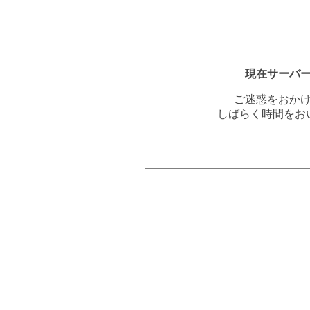
現在サーバ
ご迷惑をおか
しばらく時間をお