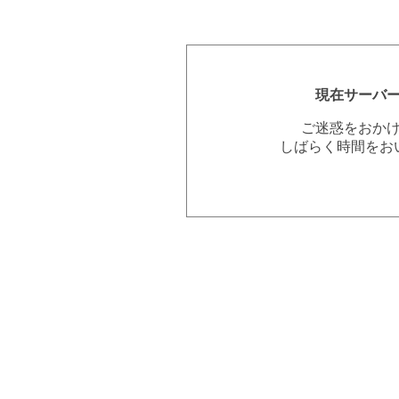
現在サーバ
ご迷惑をおか
しばらく時間をお