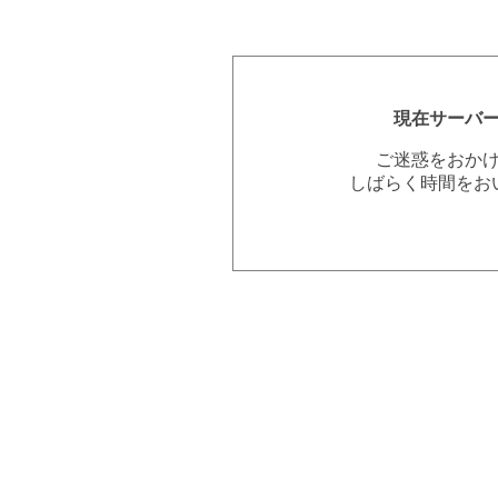
現在サーバ
ご迷惑をおか
しばらく時間をお