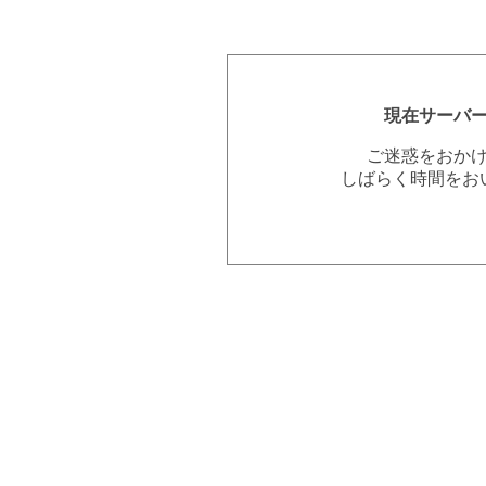
現在サーバ
ご迷惑をおか
しばらく時間をお