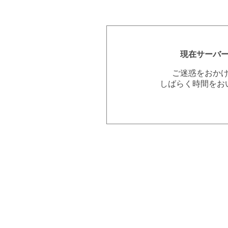
現在サーバ
ご迷惑をおか
しばらく時間をお