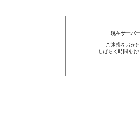
現在サーバ
ご迷惑をおか
しばらく時間をお