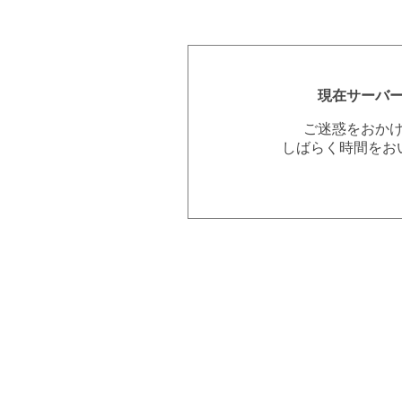
現在サーバ
ご迷惑をおか
しばらく時間をお