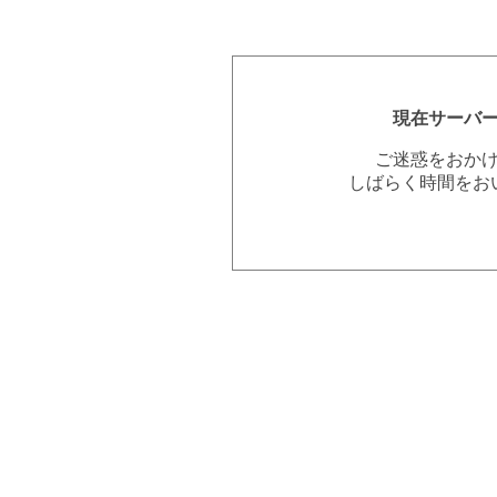
現在サーバ
ご迷惑をおか
しばらく時間をお