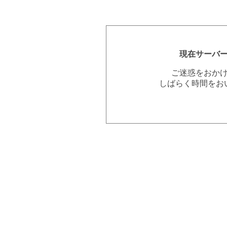
現在サーバ
ご迷惑をおか
しばらく時間をお