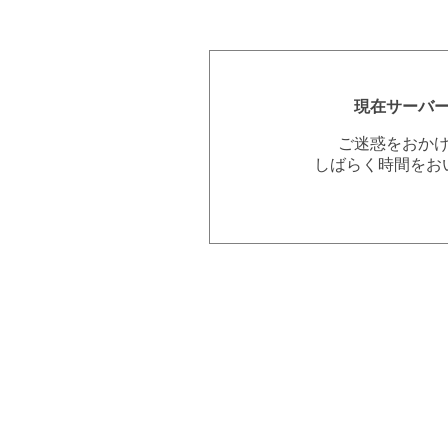
現在サーバ
ご迷惑をおか
しばらく時間をお