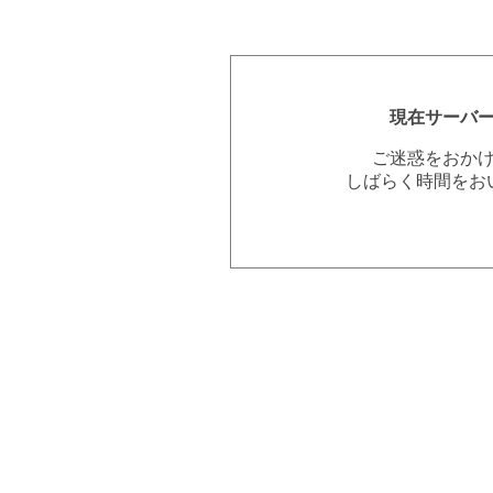
現在サーバ
ご迷惑をおか
しばらく時間をお