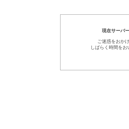
現在サーバ
ご迷惑をおか
しばらく時間をお