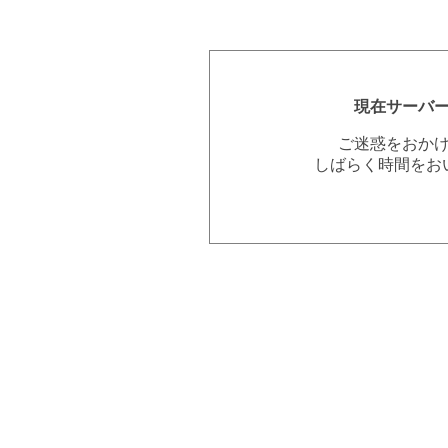
現在サーバ
ご迷惑をおか
しばらく時間をお