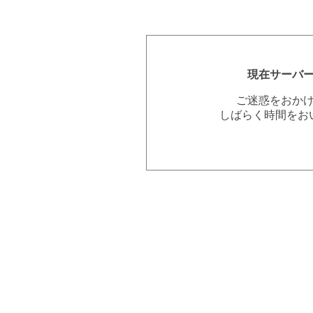
現在サーバ
ご迷惑をおか
しばらく時間をお