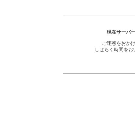
現在サーバ
ご迷惑をおか
しばらく時間をお