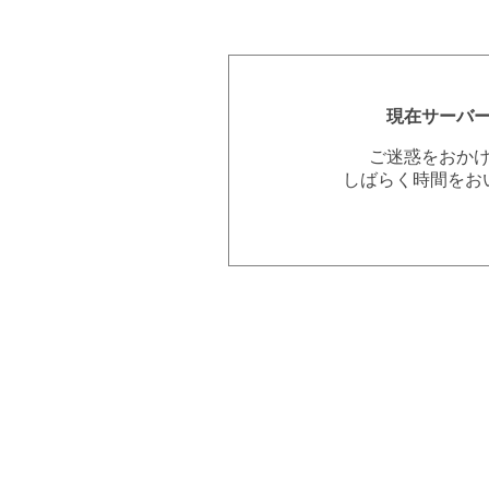
現在サーバ
ご迷惑をおか
しばらく時間をお