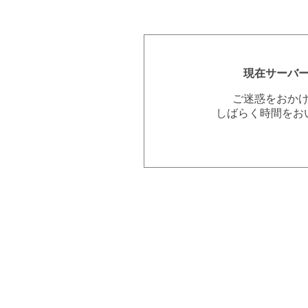
現在サーバ
ご迷惑をおか
しばらく時間をお