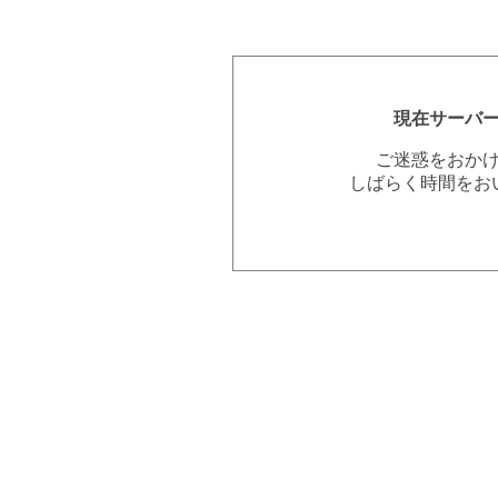
現在サーバ
ご迷惑をおか
しばらく時間をお