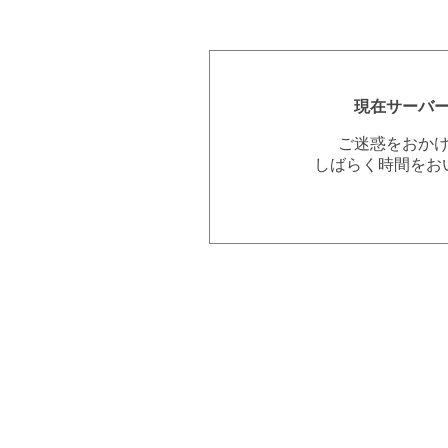
現在サーバ
ご迷惑をおか
しばらく時間をお