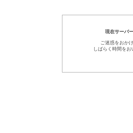
現在サーバ
ご迷惑をおか
しばらく時間をお