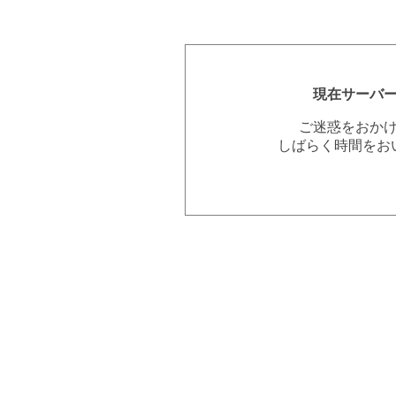
現在サーバ
ご迷惑をおか
しばらく時間をお