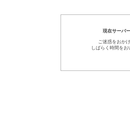
現在サーバ
ご迷惑をおか
しばらく時間をお