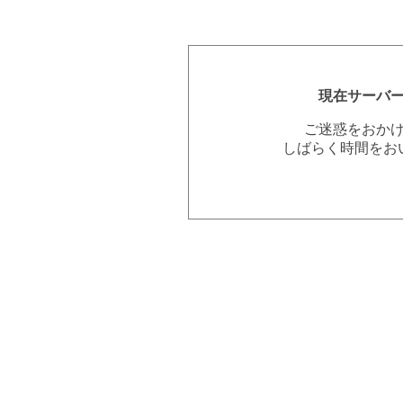
現在サーバ
ご迷惑をおか
しばらく時間をお