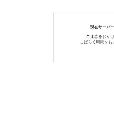
現在サーバ
ご迷惑をおか
しばらく時間をお