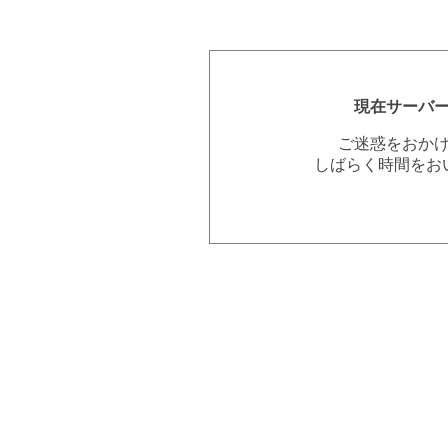
現在サーバ
ご迷惑をおか
しばらく時間をお