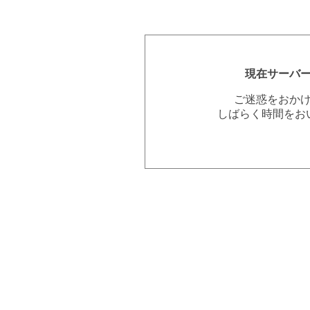
現在サーバ
ご迷惑をおか
しばらく時間をお